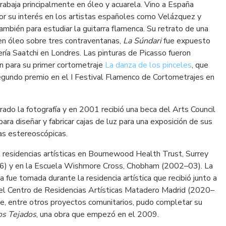
rabaja principalmente en óleo y acuarela. Vino a España
por su interés en los artistas españoles como Velázquez y
ambién para estudiar la guitarra flamenca. Su retrato de una
 en óleo sobre tres contraventanas,
La Súndari
fue expuesto
ería Saatchi en Londres. Las pinturas de Picasso fueron
ón para su primer cortometraje
La danza de los pinceles
, que
segundo premio en el I Festival Flamenco de Cortometrajes en
ado la fotografía y en 2001 recibió una beca del Arts Council
ara diseñar y fabricar cajas de luz para una exposición de sus
as estereoscópicas.
 residencias artísticas en Bournewood Health Trust, Surrey
) y en la Escuela Wishmore Cross, Chobham (2002–03). La
ba fue tomada durante la residencia artística que recibió junto a
n el Centro de Residencias Artísticas Matadero Madrid (2020–
e, entre otros proyectos comunitarios, pudo completar su
os Tejados
, una obra que empezó en el 2009.