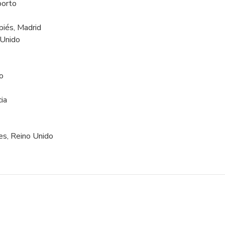
porto
piés, Madrid
 Unido
o
cia
es, Reino Unido