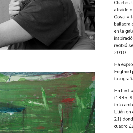
Charles t
atraído 
Goya, y t
bailaora
en la gal
inspiraci
recibió 
2010.
Ha explor
England p
fotografí
Ha hecho
(1995–96
foto arri
Lilián e
21) dond
cuadro
L