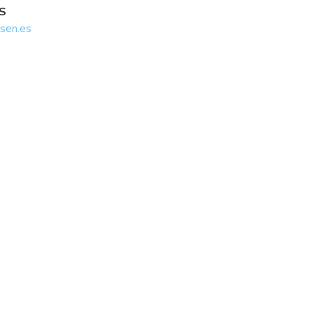
S
lsen.es