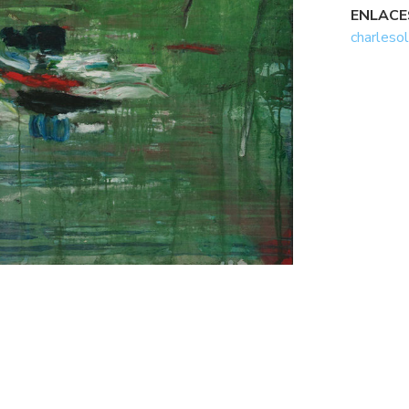
ENLACE
charleso