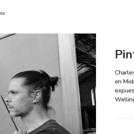
ros
Pin
Charle
en Midd
expues
Welling