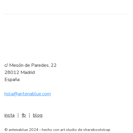
c/ Mesón de Paredes, 22
28012 Madrid
España
hola@antenablue.com
insta
｜
fb
｜
blog
© antenablue 2024 – hecho con art.studio de sharebootstrap