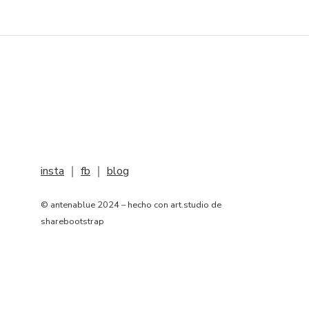
insta
｜
fb
｜
blog
© antenablue 2024 – hecho con art.studio de
sharebootstrap