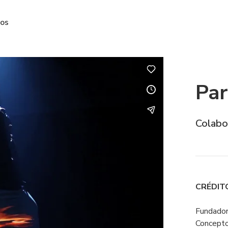
ros
Pa
Colabo
CRÉDIT
Fundador
Concepto