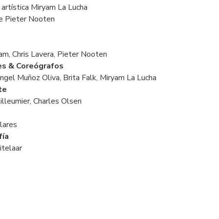
 artística Miryam La Lucha
e Pieter Nooten
am, Chris Lavera, Pieter Nooten
nes & Coreógrafos
ngel Muñoz Oliva, Brita Falk, Miryam La Lucha
te
illeumier, Charles Olsen
llares
fía
itelaar