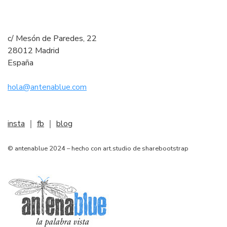
c/ Mesón de Paredes, 22
28012 Madrid
España
hola@antenablue.com
insta
｜
fb
｜
blog
© antenablue 2024 – hecho con art.studio de sharebootstrap