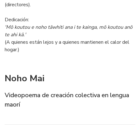
(directores).
Dedicación:
'Mō koutou e noho tāwhiti ana i te kainga, mō koutou anō
te ahi kā.'
(A quienes están lejos y a quienes mantienen el calor del
hogar.)
Noho Mai
Videopoema de creación colectiva en lengua
maorí